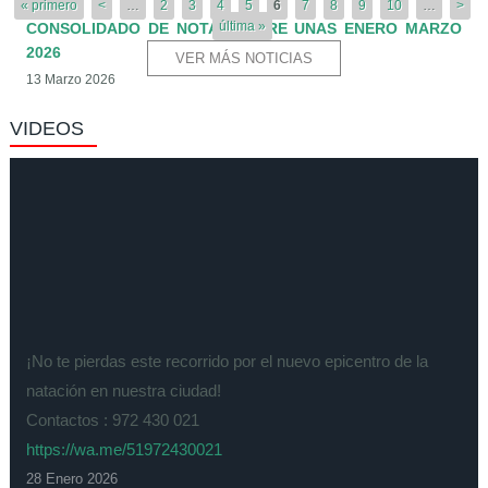
« primero
<
…
2
3
4
5
6
7
8
9
10
…
>
última »
CONSOLIDADO DE NOTAS CEPRE UNAS ENERO MARZO
2026
VER MÁS NOTICIAS
13 Marzo 2026
VIDEOS
¡No te pierdas este recorrido por el nuevo epicentro de la
natación en nuestra ciudad!
Contactos : 972 430 021
https://wa.me/51972430021
28 Enero 2026