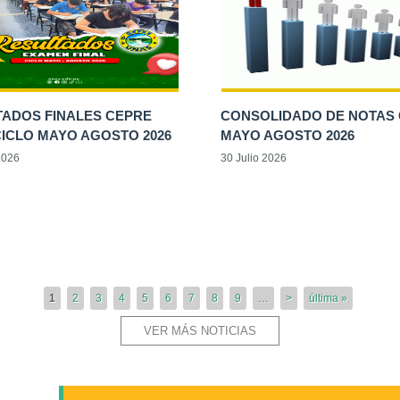
TADOS FINALES CEPRE
CONSOLIDADO DE NOTAS
ICLO MAYO AGOSTO 2026
MAYO AGOSTO 2026
2026
30 Julio 2026
1
2
3
4
5
6
7
8
9
…
>
última »
VER MÁS NOTICIAS