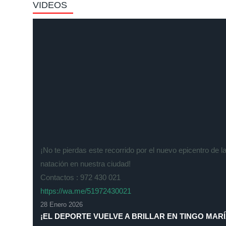
VIDEOS
¡No te pierdas este recorrido por el nuevo epicentro de l
natación en nuestra ciudad!
Contactos : 972 430 021
https://wa.me/51972430021
28 Enero 2026
¡EL DEPORTE VUELVE A BRILLAR EN TINGO MARÍ