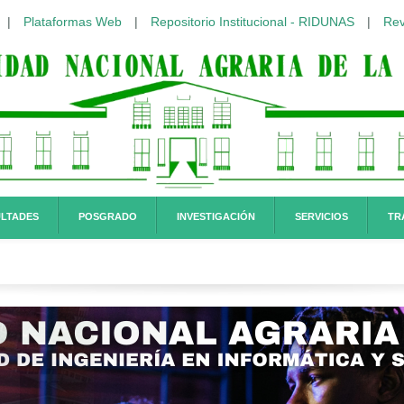
|
Plataformas Web
|
Repositorio Institucional - RIDUNAS
|
Rev
LTADES
POSGRADO
INVESTIGACIÓN
SERVICIOS
TR