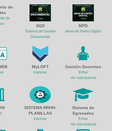
nto de
tes
nto de
tes
SGD
MPD
Sistema de Gestión
Mesa de Partes Digital
Documental
WEB
MyLOFT
Gestión Docentes
sar
Ingresar
Entrar
Ver videotutorial
AN
SISTEMA RRHH-
Sistema de
PLANILLAS
Egresados
ar
Ingresar
Entrar
Ver videotutorial