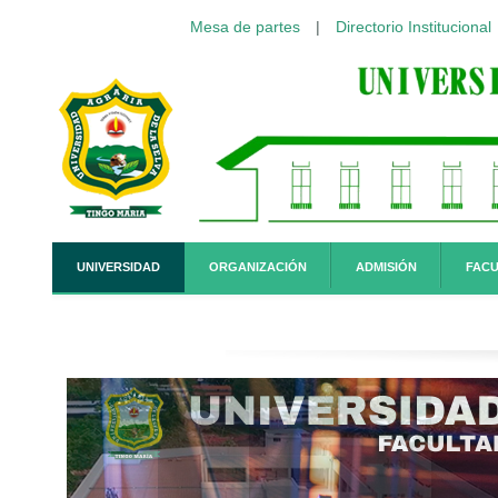
Mesa de partes
|
Directorio Institucional
Pasar al contenido principal
UNIVERSIDAD
ORGANIZACIÓN
ADMISIÓN
FACU