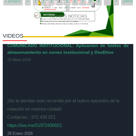
« primero
<
1
2
3
4
5
6
7
8
9
…
>
última
»
VER MÁS NOTICIAS
VIDEOS
COMUNICADO INSTITUCIONAL: Aplicación de límites de
almacenamiento en correo institucional y OneDrive
22 Mayo 2026
¡No te pierdas este recorrido por el nuevo epicentro de la
natación en nuestra ciudad!
Contactos : 972 430 021
https://wa.me/51972430021
28 Enero 2026