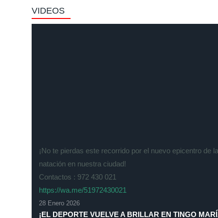
VIDEOS
¡No te pierdas este recorrido por el nuevo epicentro de l
natación en nuestra ciudad!
Contactos : 972 430 021
https://wa.me/51972430021
28 Enero 2026
¡EL DEPORTE VUELVE A BRILLAR EN TINGO MARÍ