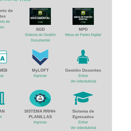
nto de
tes
nto de
tes
SGD
MPD
Sistema de Gestión
Mesa de Partes Digital
Documental
WEB
MyLOFT
Gestión Docentes
sar
Ingresar
Entrar
Ver videotutorial
AN
SISTEMA RRHH-
Sistema de
PLANILLAS
Egresados
ar
Ingresar
Entrar
Ver videotutorial