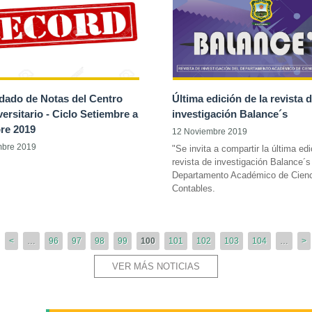
dado de Notas del Centro
Última edición de la revista 
ersitario - Ciclo Setiembre a
investigación Balance´s
re 2019
12 Noviembre 2019
mbre 2019
"Se invita a compartir la última edi
revista de investigación Balance´s
Departamento Académico de Cien
Contables.
<
…
96
97
98
99
100
101
102
103
104
…
>
VER MÁS NOTICIAS