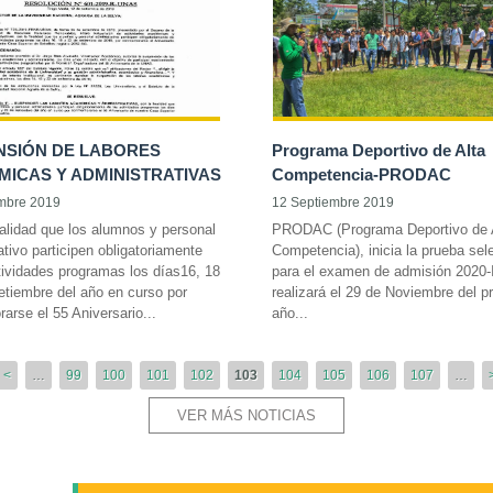
NSIÓN DE LABORES
Programa Deportivo de Alta
ICAS Y ADMINISTRATIVAS
Competencia-PRODAC
mbre 2019
12 Septiembre 2019
nalidad que los alumnos y personal
PRODAC (Programa Deportivo de 
ativo participen obligatoriamente
Competencia), inicia la prueba sel
tividades programas los días16, 18
para el examen de admisión 2020-
etiembre del año en curso por
realizará el 29 de Noviembre del p
rse el 55 Aniversario...
año...
<
…
99
100
101
102
103
104
105
106
107
…
VER MÁS NOTICIAS