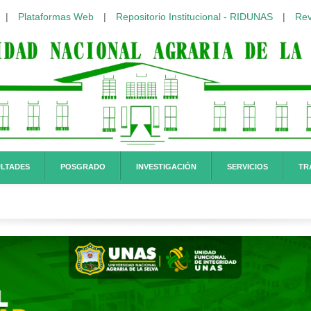
|
Plataformas Web
|
Repositorio Institucional - RIDUNAS
|
Rev
LTADES
POSGRADO
INVESTIGACIÓN
SERVICIOS
TR