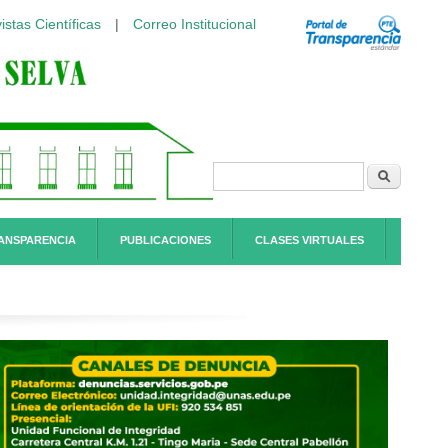
istas Científicas
|
Correo Institucional
Formulario de
Buscar
búsqueda
ANSPARENCIA
PUBLICACIONES
CLASES VIRTUALES