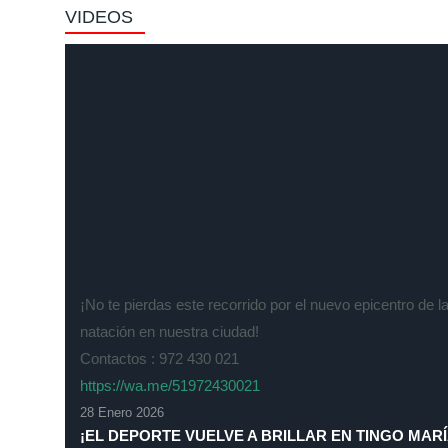
VIDEOS
¡No te pierdas este recorrido por el nuevo epicentro de l
natación en nuestra ciudad!
Contactos : 972 430 021
https://wa.me/51972430021
28 Enero 2026
¡EL DEPORTE VUELVE A BRILLAR EN TINGO MARÍ