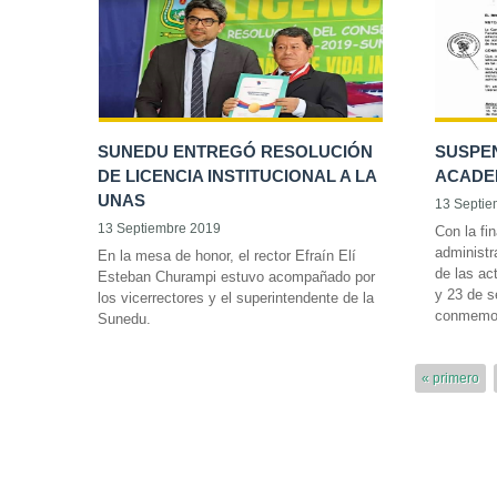
SUNEDU ENTREGÓ RESOLUCIÓN
SUSPE
DE LICENCIA INSTITUCIONAL A LA
ACADEM
UNAS
13 Septie
13 Septiembre 2019
Con la fi
administr
En la mesa de honor, el rector Efraín Elí
de las ac
Esteban Churampi estuvo acompañado por
y 23 de s
los vicerrectores y el superintendente de la
conmemora
Sunedu.
« primero