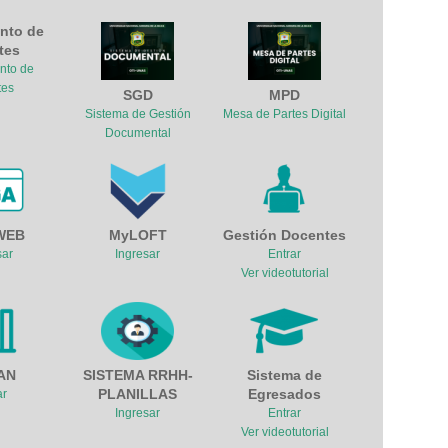
nto de
tes
nto de
tes
SGD
MPD
Sistema de Gestión
Mesa de Partes Digital
Documental
WEB
MyLOFT
Gestión Docentes
sar
Ingresar
Entrar
Ver videotutorial
AN
SISTEMA RRHH-
Sistema de
PLANILLAS
Egresados
ar
Ingresar
Entrar
Ver videotutorial