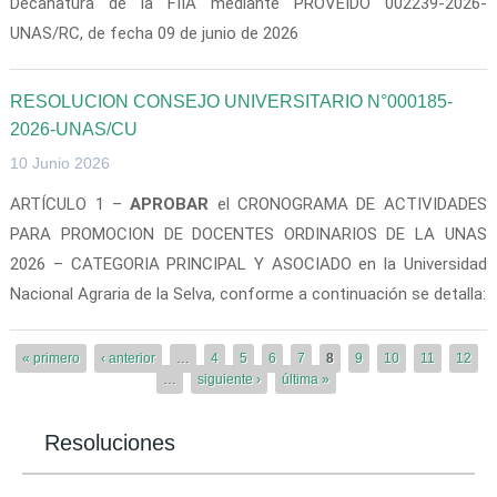
Decanatura de la FIIA mediante PROVEIDO 002239-2026-
UNAS/RC, de fecha 09 de junio de 2026
RESOLUCION CONSEJO UNIVERSITARIO N°000185-
2026-UNAS/CU
10 Junio 2026
ARTÍCULO 1 –
APROBAR
el CRONOGRAMA DE ACTIVIDADES
PARA PROMOCION DE DOCENTES ORDINARIOS DE LA UNAS
2026 – CATEGORIA PRINCIPAL Y ASOCIADO en la Universidad
Nacional Agraria de la Selva, conforme a continuación se detalla:
Páginas
« primero
‹ anterior
…
4
5
6
7
8
9
10
11
12
…
siguiente ›
última »
Resoluciones