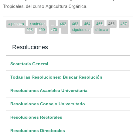
Tropicales, del curso Agricultura Orgánica.
Páginas
« primero
‹ anterior
…
462
463
464
465
466
467
468
469
470
…
siguiente ›
última »
Resoluciones
Secretaría General
Todas las Resoluciones: Buscar Resolución
Resoluciones Asamblea Universitaria
Resoluciones Consejo Universitario
Resoluciones Rectorales
Resoluciones Directorales