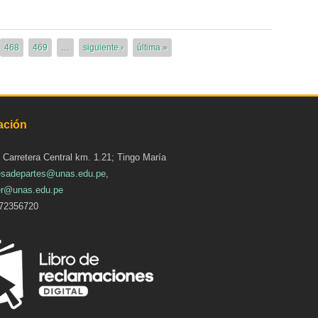
468
469
…
siguiente ›
última »
ación
: Carretera Central km. 1.21; Tingo María
sadepartes@unas.edu.pe
,
r@unas.edu.pe
72356720