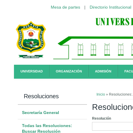
Mesa de partes
|
Directorio Institucional
Pasar al contenido principal
UNIVERSIDAD
ORGANIZACIÓN
ADMISIÓN
FACU
Usted está a
Inicio
» Resoluciones:
Resoluciones
Resolucion
Secretaría General
Resolución
Todas las Resoluciones:
Buscar Resolución