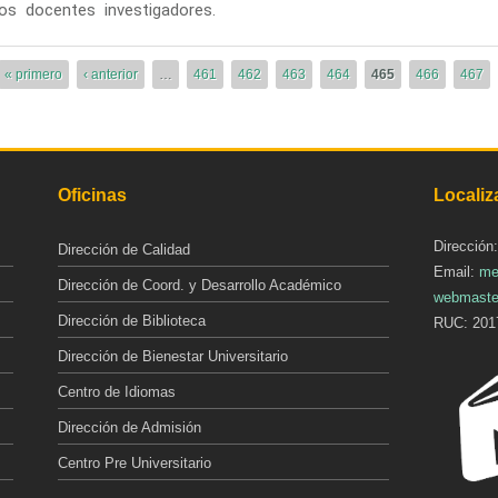
los docentes investigadores.
« primero
‹ anterior
…
461
462
463
464
465
466
467
Oficinas
Localiz
Dirección
Dirección de Calidad
Email:
me
Dirección de Coord. y Desarrollo Académico
webmaste
Dirección de Biblioteca
RUC: 201
Dirección de Bienestar Universitario
Centro de Idiomas
Dirección de Admisión
Centro Pre Universitario