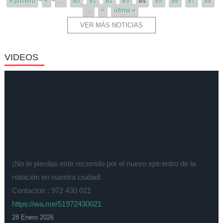
« primero
<
…
80
81
82
83
84
85
86
87
88
…
>
última »
VER MÁS NOTICIAS
VIDEOS
¡No te pierdas este recorrido por el nuevo epicentro de la
natación en nuestra ciudad!
Contactos : 972 430 021
https://wa.me/51972430021
28 Enero 2026