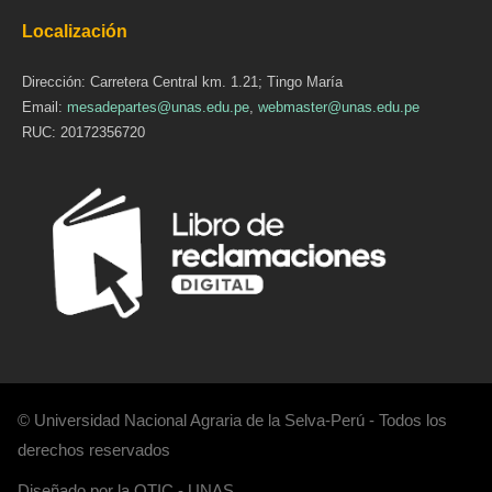
Localización
Dirección: Carretera Central km. 1.21; Tingo María
Email:
mesadepartes@unas.edu.pe
,
webmaster@unas.edu.pe
RUC: 20172356720
© Universidad Nacional Agraria de la Selva-Perú - Todos los
derechos reservados
Diseñado por la OTIC - UNAS