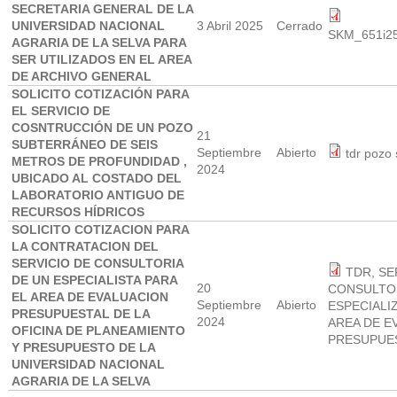
SECRETARIA GENERAL DE LA
UNIVERSIDAD NACIONAL
3 Abril 2025
Cerrado
SKM_651i25
AGRARIA DE LA SELVA PARA
SER UTILIZADOS EN EL AREA
DE ARCHIVO GENERAL
SOLICITO COTIZACIÓN PARA
EL SERVICIO DE
COSNTRUCCIÓN DE UN POZO
21
SUBTERRÁNEO DE SEIS
Septiembre
Abierto
tdr pozo
METROS DE PROFUNDIDAD ,
2024
UBICADO AL COSTADO DEL
LABORATORIO ANTIGUO DE
RECURSOS HÍDRICOS
SOLICITO COTIZACION PARA
LA CONTRATACION DEL
SERVICIO DE CONSULTORIA
TDR, SE
DE UN ESPECIALISTA PARA
20
CONSULTO
EL AREA DE EVALUACION
Septiembre
Abierto
ESPECIALI
PRESUPUESTAL DE LA
2024
AREA DE E
OFICINA DE PLANEAMIENTO
PRESUPUES
Y PRESUPUESTO DE LA
UNIVERSIDAD NACIONAL
AGRARIA DE LA SELVA