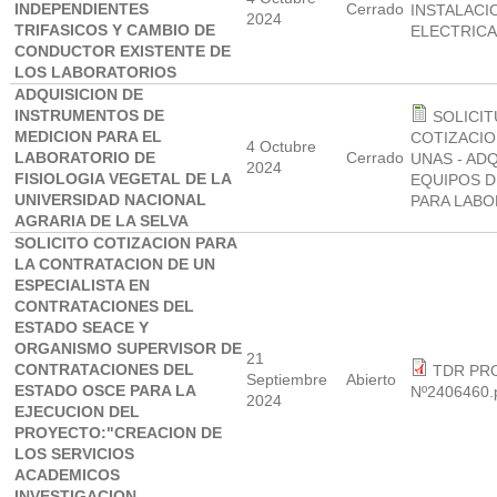
INDEPENDIENTES
Cerrado
INSTALACI
2024
TRIFASICOS Y CAMBIO DE
ELECTRICA
CONDUCTOR EXISTENTE DE
LOS LABORATORIOS
ADQUISICION DE
INSTRUMENTOS DE
SOLICIT
MEDICION PARA EL
COTIZACIO
4 Octubre
LABORATORIO DE
Cerrado
UNAS - AD
2024
FISIOLOGIA VEGETAL DE LA
EQUIPOS D
UNIVERSIDAD NACIONAL
PARA LABO
AGRARIA DE LA SELVA
SOLICITO COTIZACION PARA
LA CONTRATACION DE UN
ESPECIALISTA EN
CONTRATACIONES DEL
ESTADO SEACE Y
ORGANISMO SUPERVISOR DE
21
CONTRATACIONES DEL
TDR PR
Septiembre
Abierto
ESTADO OSCE PARA LA
Nº2406460.
2024
EJECUCION DEL
PROYECTO:"CREACION DE
LOS SERVICIOS
ACADEMICOS
INVESTIGACION,