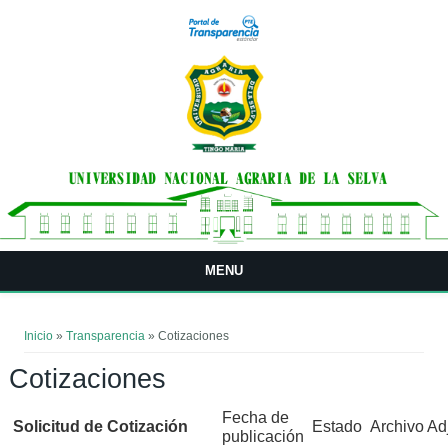
Pasar al contenido principal
MENU
Usted está aquí
Inicio
»
Transparencia
» Cotizaciones
Cotizaciones
Fecha de
Solicitud de Cotización
Estado
Archivo Ad
publicación