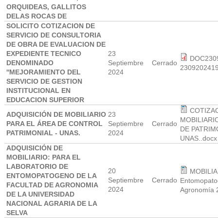
ORQUIDEAS, GALLITOS
DELAS ROCAS DE
SOLICITO COTIZACION DE
SERVICIO DE CONSULTORIA
DE OBRA DE EVALUACION DE
EXPEDIENTE TECNICO
23
DOC230
DENOMINADO
Septiembre
Cerrado
2309202419
''MEJORAMIENTO DEL
2024
SERVICIO DE GESTION
INSTITUCIONAL EN
EDUCACION SUPERIOR
COTIZA
ADQUISICIÓN DE MOBILIARIO
23
MOBILIARI
PARA EL ÁREA DE CONTROL
Septiembre
Cerrado
DE PATRIM
PATRIMONIAL - UNAS.
2024
UNAS..docx
ADQUISICIÓN DE
MOBILIARIO: PARA EL
LABORATORIO DE
20
MOBILIA
ENTOMOPATOGENO DE LA
Septiembre
Cerrado
Entomopato
FACULTAD DE AGRONOMIA
2024
Agronomía 
DE LA UNIVERSIDAD
NACIONAL AGRARIA DE LA
SELVA