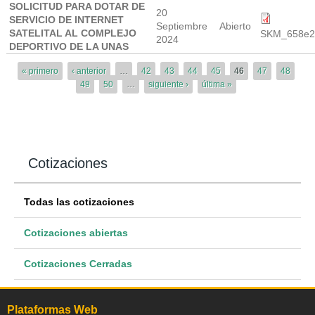
SOLICITUD PARA DOTAR DE
20
SERVICIO DE INTERNET
Septiembre
Abierto
SATELITAL AL COMPLEJO
SKM_658e2
2024
DEPORTIVO DE LA UNAS
Páginas
« primero
‹ anterior
…
42
43
44
45
46
47
48
49
50
…
siguiente ›
última »
Cotizaciones
Todas las cotizaciones
Cotizaciones abiertas
Cotizaciones Cerradas
Plataformas Web