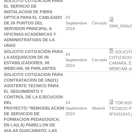
SOLICITO COTIZACION PARA
EL SERVICIO DE
INSTALACION DE FIBRA
OPTICA PARA EL CABLEADO
29
DE 26 PUNTOS DEL
Septiembre
Cerrado
SKM_658e2
SERVIDOR PRINCIPAL A
2024
OFICINAS ACADEMICAS Y
ADMINISTRATIVAS DE LA
UNAS
SOLICITO COTIZACIÓN PARA
SOLICIT
24
LA ADQUISCION DE 06
COTIZACIO
Septiembre
Cerrado
ESTABILIZADORES, 06
CAMARA, E
2024
WEBCAM, 06 PARLANTES
WEBCAM.xl
SOLICITO COTIZACION PARA
CONTRATACION DE UN(01)
ASISTENTE TECNICO PARA
EL SEGUIMIENTO Y
CONTROL DE LA EJECUCION
DEL
24
TDR AS
PROYECTO:"REMODELACION
Septiembre
Abierto
TECNICO P
DE SERVICIOS DE
2024
Nº2431643.
FORMACION PEDAGOGICA;
EN LA(LA) PABELLON DE
AULAS GUACAMAYO, LAS