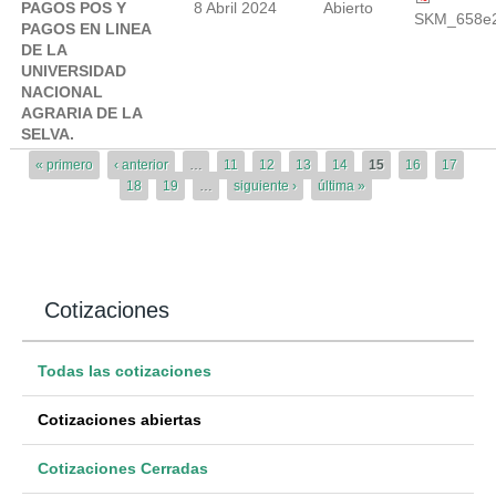
PAGOS POS Y
8 Abril 2024
Abierto
SKM_658e2
PAGOS EN LINEA
DE LA
UNIVERSIDAD
NACIONAL
AGRARIA DE LA
SELVA.
Páginas
« primero
‹ anterior
…
11
12
13
14
15
16
17
18
19
…
siguiente ›
última »
Cotizaciones
Todas las cotizaciones
Cotizaciones abiertas
Cotizaciones Cerradas