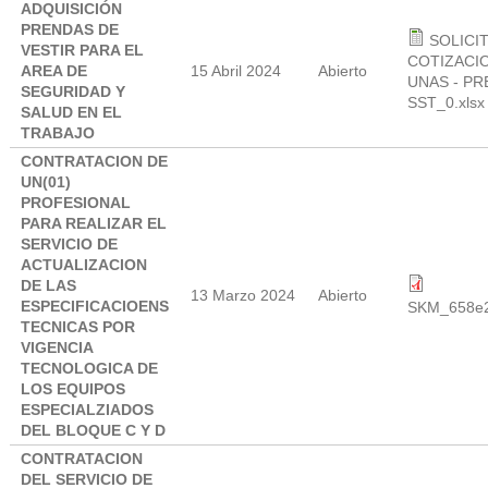
ADQUISICIÓN
PRENDAS DE
SOLICI
VESTIR PARA EL
COTIZACIO
AREA DE
15 Abril 2024
Abierto
UNAS - PR
SEGURIDAD Y
SST_0.xlsx
SALUD EN EL
TRABAJO
CONTRATACION DE
UN(01)
PROFESIONAL
PARA REALIZAR EL
SERVICIO DE
ACTUALIZACION
DE LAS
13 Marzo 2024
Abierto
ESPECIFICACIOENS
SKM_658e2
TECNICAS POR
VIGENCIA
TECNOLOGICA DE
LOS EQUIPOS
ESPECIALZIADOS
DEL BLOQUE C Y D
CONTRATACION
DEL SERVICIO DE