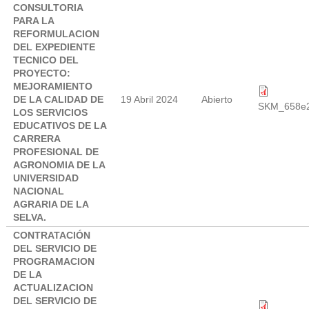
CONSULTORIA
PARA LA
REFORMULACION
DEL EXPEDIENTE
TECNICO DEL
PROYECTO:
MEJORAMIENTO
DE LA CALIDAD DE
19 Abril 2024
Abierto
SKM_658e2
LOS SERVICIOS
EDUCATIVOS DE LA
CARRERA
PROFESIONAL DE
AGRONOMIA DE LA
UNIVERSIDAD
NACIONAL
AGRARIA DE LA
SELVA.
CONTRATACIÓN
DEL SERVICIO DE
PROGRAMACION
DE LA
ACTUALIZACION
DEL SERVICIO DE