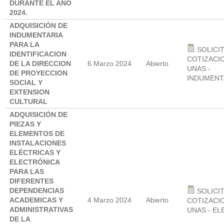
DURANTE EL AÑO
2024.
ADQUISICIÓN DE
INDUMENTARIA
PARA LA
SOLICI
IDENTIFICACION
COTIZACIO
DE LA DIRECCION
6 Marzo 2024
Abierto
UNAS -
DE PROYECCION
INDUMENTA
SOCIAL Y
EXTENSION
CULTURAL
ADQUISICIÓN DE
PIEZAS Y
ELEMENTOS DE
INSTALACIONES
ELÉCTRICAS Y
ELECTRÓNICA
PARA LAS
DIFERENTES
DEPENDENCIAS
SOLICI
ACADEMICAS Y
4 Marzo 2024
Abierto
COTIZACIO
ADMINISTRATIVAS
UNAS - EL
DE LA