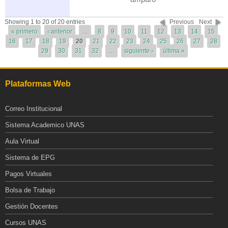
Páginas
Showing 1 to 20 of 20 entries
Previous
Next
« primero
‹ anterior
…
8
9
10
11
12
13
14
15
16
17
18
19
20
21
22
23
24
25
26
27
28
29
30
31
32
…
siguiente ›
última »
Plataformas Web
Correo Institucional
Sistema Academico UNAS
Aula Virtual
Sistema de EPG
Pagos Virtuales
Bolsa de Trabajo
Gestión Docentes
Cursos UNAS