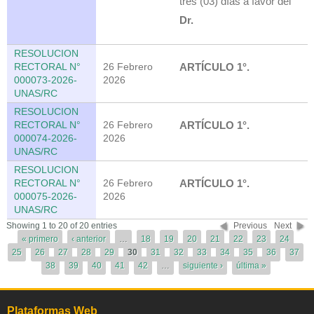
tres (03) días a favor del
Dr.
RESOLUCION
RECTORAL N°
26 Febrero
ARTÍCULO 1°.
000073-2026-
2026
UNAS/RC
RESOLUCION
RECTORAL N°
26 Febrero
ARTÍCULO 1°.
000074-2026-
2026
UNAS/RC
RESOLUCION
RECTORAL N°
26 Febrero
ARTÍCULO 1°.
000075-2026-
2026
UNAS/RC
Páginas
Showing 1 to 20 of 20 entries
Previous
Next
« primero
‹ anterior
…
18
19
20
21
22
23
24
25
26
27
28
29
30
31
32
33
34
35
36
37
38
39
40
41
42
…
siguiente ›
última »
Plataformas Web