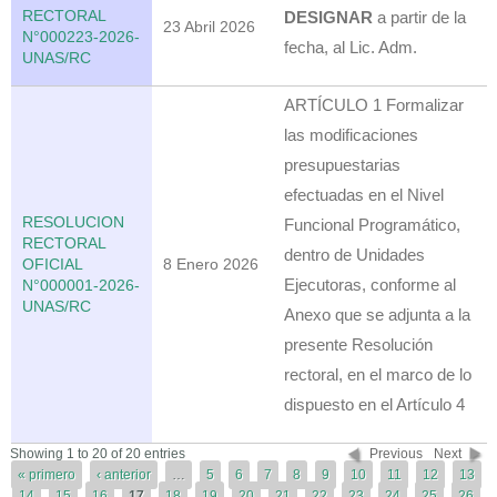
RECTORAL
DESIGNAR
a partir de la
23 Abril 2026
N°000223-2026-
fecha, al Lic. Adm.
UNAS/RC
ARTÍCULO 1 Formalizar
las modificaciones
presupuestarias
efectuadas en el Nivel
RESOLUCION
Funcional Programático,
RECTORAL
dentro de Unidades
OFICIAL
8 Enero 2026
Ejecutoras, conforme al
N°000001-2026-
UNAS/RC
Anexo que se adjunta a la
presente Resolución
rectoral, en el marco de lo
dispuesto en el Artículo 4
Páginas
Showing 1 to 20 of 20 entries
Previous
Next
« primero
‹ anterior
…
5
6
7
8
9
10
11
12
13
14
15
16
17
18
19
20
21
22
23
24
25
26