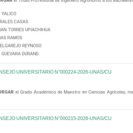
ORGAR
el Título Profesional de Ingeniero Agrónomo a los Bachilleres
 YALICO
ORALES CASAS
IAN TORRES UPIACHIHUA
RIAS RAMOS
ELGAREJO REYNOSO
L GUEVARA DURAND
SEJO UNIVERSITARIO N°000224-2026-UNAS/CU
ORGAR
el Grado Académico de Maestro en Ciencias Agrícolas, me
SEJO UNIVERSITARIO N°000215-2026-UNAS/CU