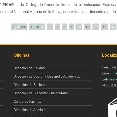
TIFICAR
en la Categoría Docente Asociado a Dedicación Exclusiva,
rsidad Nacional Agraria de la Selva, con eficacia anticipada a partir 
« primero
‹ anterior
…
7
8
9
10
11
12
13
14
Oficinas
Localiz
Dirección
Dirección de Calidad
Email:
me
Dirección de Coord. y Desarrollo Académico
webmaste
Dirección de Biblioteca
RUC: 201
Dirección de Bienestar Universitario
Centro de Idiomas
Dirección de Admisión