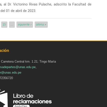
 al Dr. Victorino Rivas Pulache, adscrito la Facultad de
del 01 de abril de 2023.
15
…
siguiente ›
última »
ación
: Carretera Central km. 1.21; Tingo María
sadepartes@unas.edu.pe
,
r@unas.edu.pe
72356720