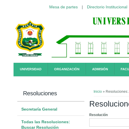
Mesa de partes
|
Directorio Institucional
Pasar al contenido principal
UNIVERSIDAD
ORGANIZACIÓN
ADMISIÓN
FACU
Usted está a
Inicio
» Resoluciones: 
Resoluciones
Resolucione
Secretaría General
Resolución
Todas las Resoluciones:
Buscar Resolución