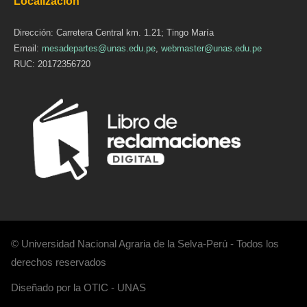
Localización
Dirección: Carretera Central km. 1.21; Tingo María
Email:
mesadepartes@unas.edu.pe
,
webmaster@unas.edu.pe
RUC: 20172356720
© Universidad Nacional Agraria de la Selva-Perú - Todos los
derechos reservados
Diseñado por la OTIC - UNAS