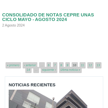
CONSOLIDADO DE NOTAS CEPRE UNAS
CICLO MAYO - AGOSTO 2024
2 Agosto 2024
Páginas
« primero
‹ anterior
…
6
7
8
9
10
11
12
13
14
…
siguiente ›
última noticia »
NOTICIAS RECIENTES