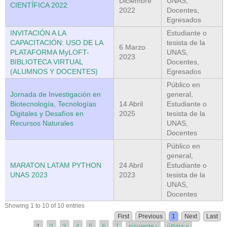
Diciembre
UNAS,
CIENTÍFICA 2022
2022
Docentes,
Egresados
INVITACIÓN A LA
Estudiante o
CAPACITACIÓN: USO DE LA
tesista de la
6 Marzo
PLATAFORMA MyLOFT-
UNAS,
2023
BIBLIOTECA VIRTUAL
Docentes,
(ALUMNOS Y DOCENTES)
Egresados
Público en
Jornada de Investigación en
general,
Biotecnología, Tecnologías
14 Abril
Estudiante o
Digitales y Desafíos en
2025
tesista de la
Recursos Naturales
UNAS,
Docentes
Público en
general,
MARATON LATAM PYTHON
24 Abril
Estudiante o
UNAS 2023
2023
tesista de la
UNAS,
Docentes
Páginas
Showing 1 to 10 of 10 entries
First
Previous
1
Next
Last
1
2
3
4
5
6
7
siguiente ›
última »