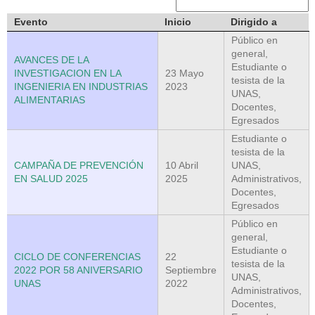
Evento
Inicio
Dirigido a
Público en
general,
AVANCES DE LA
Estudiante o
INVESTIGACION EN LA
23 Mayo
tesista de la
INGENIERIA EN INDUSTRIAS
2023
UNAS,
ALIMENTARIAS
Docentes,
Egresados
Estudiante o
tesista de la
CAMPAÑA DE PREVENCIÓN
10 Abril
UNAS,
EN SALUD 2025
2025
Administrativos,
Docentes,
Egresados
Público en
general,
Estudiante o
CICLO DE CONFERENCIAS
22
tesista de la
2022 POR 58 ANIVERSARIO
Septiembre
UNAS,
UNAS
2022
Administrativos,
Docentes,