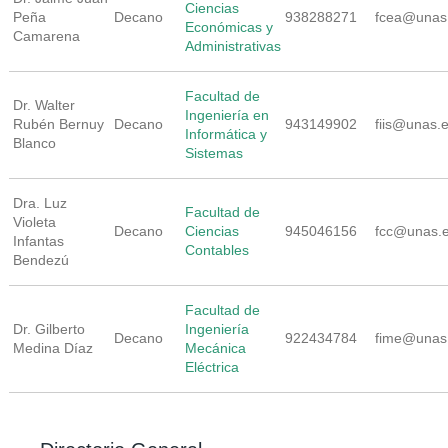
Ciencias
Peña
Decano
938288271
fcea@unas
Económicas y
Camarena
Administrativas
Facultad de
Dr. Walter
Ingeniería en
Rubén Bernuy
Decano
943149902
fiis@unas.
Informática y
Blanco
Sistemas
Dra. Luz
Facultad de
Violeta
Decano
Ciencias
945046156
fcc@unas.
Infantas
Contables
Bendezú
Facultad de
Dr. Gilberto
Ingeniería
Decano
922434784
fime@unas
Medina Díaz
Mecánica
Eléctrica