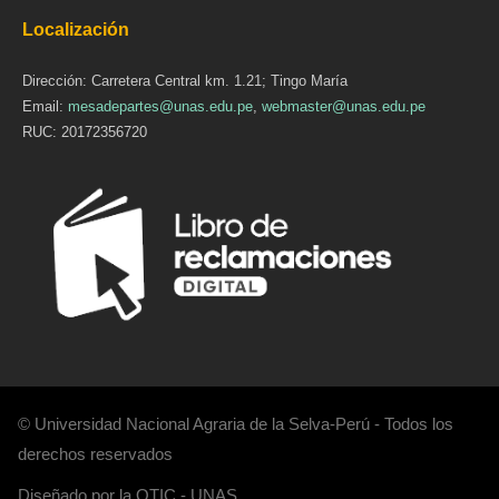
Localización
Dirección: Carretera Central km. 1.21; Tingo María
Email:
mesadepartes@unas.edu.pe
,
webmaster@unas.edu.pe
RUC: 20172356720
© Universidad Nacional Agraria de la Selva-Perú - Todos los
derechos reservados
Diseñado por la OTIC - UNAS