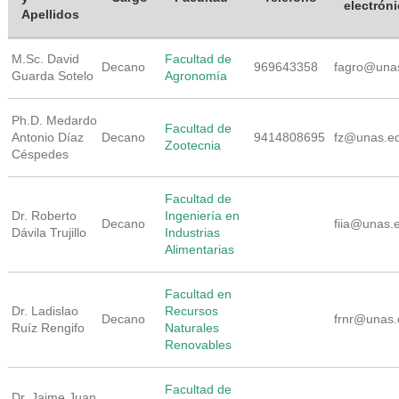
electrón
Apellidos
M.Sc. David
Facultad de
Decano
969643358
fagro@una
Guarda Sotelo
Agronomía
Ph.D. Medardo
Facultad de
Antonio Díaz
Decano
9414808695
fz@unas.e
Zootecnia
Céspedes
Facultad de
Dr. Roberto
Ingeniería en
Decano
fiia@unas.
Dávila Trujillo
Industrias
Alimentarias
Facultad en
Dr. Ladislao
Recursos
Decano
frnr@unas.
Ruíz Rengifo
Naturales
Renovables
Facultad de
Dr. Jaime Juan