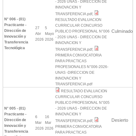
- 2026 UNAS - DIRECCION DE
INNOVACION Y
TRANSFERENCIA.pdf
,
N° 006 - (01)
RESULTADO EVALUACION
Practicante -
CURRICULAR CONCURSO
27
5
Dirección de
Culminado
PUBLICO PROFESIONAL N°006
Abr
Mayo
Innovación y
- 2026 UNAS - DIRECCION DE
2026
2026
Transferencia
INNOVACION Y
Tecnológica
TRANSFERENCIA.pdf
,
PRIMERA CONVOCATORIA
PARA PRACTICAS
PROFESIONALES N°006-2026-
UNAS -DIRECCION DE
INNOVACION Y
TRANSFERENCIA.pdf
RESULTADO EVALUACION
CURRICULAR CONCURSO
PUBLICO PROFESIONAL N°005
N° 005 - (01)
- 2026 UNAS - DIRECCION DE
Practicante -
INNOVACION Y
6
16
Desierto
Dirección de
TRANSFERENCIA.pdf
,
Mar
Mar
Innovación y
PRIMERA CONVOCATORIA
2026
2026
Transferencia
PARA PRACTICAS