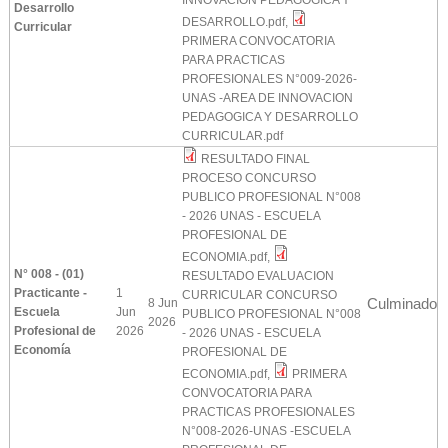
INNOVACION PEDAGOGICA Y
Desarrollo
DESARROLLO.pdf
,
Curricular
PRIMERA CONVOCATORIA
PARA PRACTICAS
PROFESIONALES N°009-2026-
UNAS -AREA DE INNOVACION
PEDAGOGICA Y DESARROLLO
CURRICULAR.pdf
RESULTADO FINAL
PROCESO CONCURSO
PUBLICO PROFESIONAL N°008
- 2026 UNAS - ESCUELA
PROFESIONAL DE
ECONOMIA.pdf
,
N° 008 - (01)
RESULTADO EVALUACION
Practicante -
1
CURRICULAR CONCURSO
Culminado
8 Jun
Escuela
Jun
PUBLICO PROFESIONAL N°008
2026
Profesional de
2026
- 2026 UNAS - ESCUELA
Economía
PROFESIONAL DE
ECONOMIA.pdf
,
PRIMERA
CONVOCATORIA PARA
PRACTICAS PROFESIONALES
N°008-2026-UNAS -ESCUELA