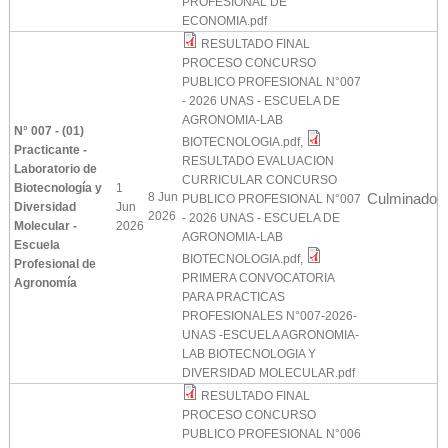
PROFESIONAL DE
ECONOMIA.pdf
RESULTADO FINAL
PROCESO CONCURSO
PUBLICO PROFESIONAL N°007
- 2026 UNAS - ESCUELA DE
AGRONOMIA-LAB
N° 007 - (01)
BIOTECNOLOGIA.pdf
,
Practicante -
RESULTADO EVALUACION
Laboratorio de
CURRICULAR CONCURSO
Biotecnología y
1
8 Jun
Culminado
PUBLICO PROFESIONAL N°007
Diversidad
Jun
2026
- 2026 UNAS - ESCUELA DE
Molecular -
2026
AGRONOMIA-LAB
Escuela
BIOTECNOLOGIA.pdf
,
Profesional de
PRIMERA CONVOCATORIA
Agronomía
PARA PRACTICAS
PROFESIONALES N°007-2026-
UNAS -ESCUELA AGRONOMIA-
LAB BIOTECNOLOGIA Y
DIVERSIDAD MOLECULAR.pdf
RESULTADO FINAL
PROCESO CONCURSO
PUBLICO PROFESIONAL N°006