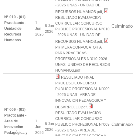
- 2026 UNAS - UNIDAD DE
RECURSOS HUMANOS.pdf
,
N° 010 - (01)
RESULTADO EVALUACION
Practicante -
1
CURRICULAR CONCURSO
Culminado
8 Jun
Unidad de
Jun
PUBLICO PROFESIONAL N°010
2026
Recursos
2026
- 2026 UNAS - UNIDAD DE
Humanos
RECURSOS HUMANOS.pdf
,
PRIMERA CONVOCATORIA
PARA PRACTICAS
PROFESIONALES N°010-2026-
UNAS -UNIDAD DE RECURSOS
HUMANOS.pdf
RESULTADO FINAL
PROCESO CONCURSO
PUBLICO PROFESIONAL N°009
- 2026 UNAS - AREA DE
INNOVACION PEDAGOGICA Y
DESARROLLO.pdf
,
N° 009 - (01)
RESULTADO EVALUACION
Practicante -
CURRICULAR CONCURSO
Area de
1
8 Jun
Culminado
PUBLICO PROFESIONAL N°009
Innovación
Jun
2026
- 2026 UNAS - AREA DE
Pedagógica y
2026