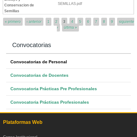
SEMILLAS.pdf
Conservacion de
Semillas
Páginas
« primero
‹ anterior
1
2
3
4
5
6
7
8
9
siguiente
›
última »
Convocatorias
Convocatorias de Personal
Convocatorias de Docentes
Convocatoria Prácticas Pre Profesionales
Convocatoria Prácticas Profesionales
Plataformas Web