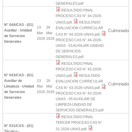
GENERALES.pdf
RESULTADO FINAL
PROCESO CAS N° 44-2026-
UNAS.pdf
,
RESULTADO
N° 044/CAS - (01)
13
26
EVALUACION CURRICULAR
Culminado
Auxiliar - Unidad
Mar
Mar
CAS N° 44-2026-UNAS.pdf
,
de Servicios
2026
2026
PROCESO CAS N° 44-2026-
Generales
UNAS - 01AUXILIAR UNIDAD
DE SERVICIOS
GENERALES.pdf
RESULTADO FINAL
PROCESO CAS N° 43-2026-
N° 043/CAS - (01)
UNAS.pdf
,
RESULTADO
Auxiliar de
13
26
EVALUACION CURRICULAR
Culminado
Limpieza - Unidad
Mar
Mar
CAS N° 43-2026-UNAS.pdf
,
de Servicios
2026
2026
PROCESO CAS N° 43-2026-
Generales
UNAS - 05 AUXILIAR DE
LIMPIEZA UNIDAD DE
SERVICIOS GENERALES.pdf
RESULTADO FINAL
TERCER PROCESO CAS N°
N° 031/CAS - (01)
31-2026-UNAS.pdf
,
Técnico -