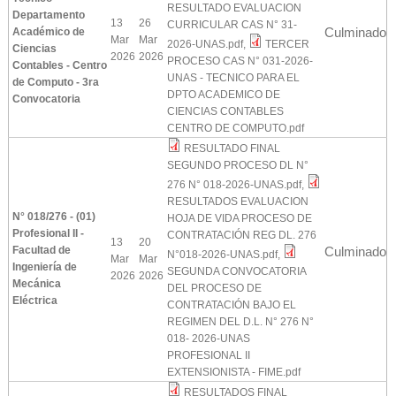
RESULTADO EVALUACION
Departamento
13
26
CURRICULAR CAS N° 31-
Culminado
Académico de
Mar
Mar
2026-UNAS.pdf
,
TERCER
Ciencias
2026
2026
PROCESO CAS N° 031-2026-
Contables - Centro
UNAS - TECNICO PARA EL
de Computo - 3ra
DPTO ACADEMICO DE
Convocatoria
CIENCIAS CONTABLES
CENTRO DE COMPUTO.pdf
RESULTADO FINAL
SEGUNDO PROCESO DL N°
276 N° 018-2026-UNAS.pdf
,
RESULTADOS EVALUACION
N° 018/276 - (01)
HOJA DE VIDA PROCESO DE
Profesional II -
CONTRATACIÓN REG DL. 276
13
20
Facultad de
Culminado
N°018-2026-UNAS.pdf
,
Mar
Mar
Ingeniería de
SEGUNDA CONVOCATORIA
2026
2026
Mecánica
DEL PROCESO DE
Eléctrica
CONTRATACIÓN BAJO EL
REGIMEN DEL D.L. N° 276 N°
018- 2026-UNAS
PROFESIONAL II
EXTENSIONISTA - FIME.pdf
RESULTADOS FINAL