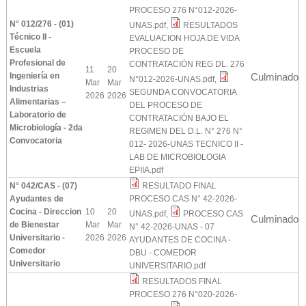
PROCESO 276 N°012-2026-
N° 012/276 - (01)
UNAS.pdf
,
RESULTADOS
Técnico II -
EVALUACION HOJA DE VIDA
Escuela
PROCESO DE
Profesional de
CONTRATACIÓN REG DL. 276
11
20
Ingeniería en
Culminado
N°012-2026-UNAS.pdf
,
Mar
Mar
Industrias
SEGUNDA CONVOCATORIA
2026
2026
Alimentarias –
DEL PROCESO DE
Laboratorio de
CONTRATACIÓN BAJO EL
Microbiología - 2da
REGIMEN DEL D.L. N° 276 N°
Convocatoria
012- 2026-UNAS TECNICO II -
LAB DE MICROBIOLOGIA
EPIIA.pdf
N° 042/CAS - (07)
RESULTADO FINAL
Ayudantes de
PROCESO CAS N° 42-2026-
Cocina - Direccion
10
20
UNAS.pdf
,
PROCESO CAS
Culminado
de Bienestar
Mar
Mar
N° 42-2026-UNAS - 07
Universitario -
2026
2026
AYUDANTES DE COCINA -
Comedor
DBU - COMEDOR
Universitario
UNIVERSITARIO.pdf
RESULTADOS FINAL
PROCESO 276 N°020-2026-