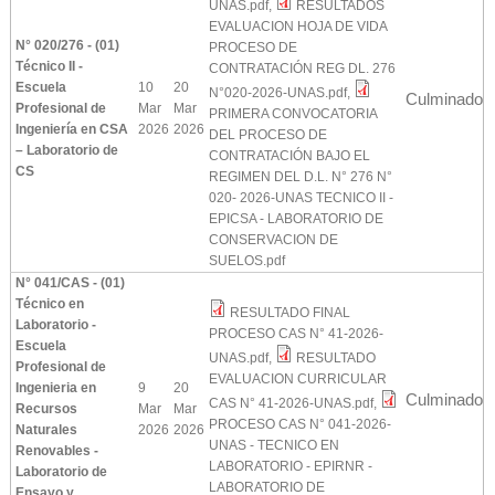
UNAS.pdf
,
RESULTADOS
EVALUACION HOJA DE VIDA
N° 020/276 - (01)
PROCESO DE
Técnico II -
CONTRATACIÓN REG DL. 276
Escuela
10
20
N°020-2026-UNAS.pdf
,
Culminado
Profesional de
Mar
Mar
PRIMERA CONVOCATORIA
Ingeniería en CSA
2026
2026
DEL PROCESO DE
– Laboratorio de
CONTRATACIÓN BAJO EL
CS
REGIMEN DEL D.L. N° 276 N°
020- 2026-UNAS TECNICO II -
EPICSA - LABORATORIO DE
CONSERVACION DE
SUELOS.pdf
N° 041/CAS - (01)
Técnico en
RESULTADO FINAL
Laboratorio -
PROCESO CAS N° 41-2026-
Escuela
UNAS.pdf
,
RESULTADO
Profesional de
EVALUACION CURRICULAR
Ingenieria en
9
20
Culminado
CAS N° 41-2026-UNAS.pdf
,
Recursos
Mar
Mar
PROCESO CAS N° 041-2026-
Naturales
2026
2026
UNAS - TECNICO EN
Renovables -
LABORATORIO - EPIRNR -
Laboratorio de
LABORATORIO DE
Ensayo y