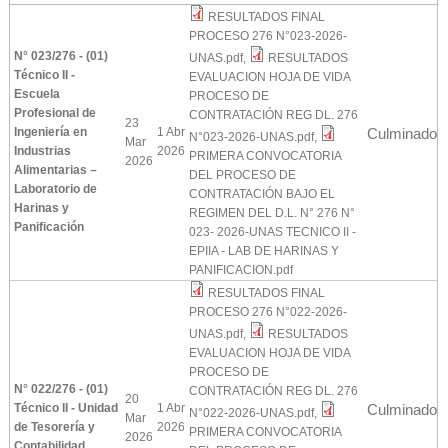
RESULTADOS FINAL
PROCESO 276 N°023-2026-
N° 023/276 - (01)
UNAS.pdf
,
RESULTADOS
Técnico II -
EVALUACION HOJA DE VIDA
Escuela
PROCESO DE
Profesional de
CONTRATACIÓN REG DL. 276
23
Ingeniería en
1 Abr
Culminado
N°023-2026-UNAS.pdf
,
Mar
Industrias
2026
PRIMERA CONVOCATORIA
2026
Alimentarias –
DEL PROCESO DE
Laboratorio de
CONTRATACIÓN BAJO EL
Harinas y
REGIMEN DEL D.L. N° 276 N°
Panificación
023- 2026-UNAS TECNICO II -
EPIIA - LAB DE HARINAS Y
PANIFICACION.pdf
RESULTADOS FINAL
PROCESO 276 N°022-2026-
UNAS.pdf
,
RESULTADOS
EVALUACION HOJA DE VIDA
PROCESO DE
N° 022/276 - (01)
CONTRATACIÓN REG DL. 276
20
Técnico II - Unidad
1 Abr
Culminado
N°022-2026-UNAS.pdf
,
Mar
de Tesorería y
2026
PRIMERA CONVOCATORIA
2026
Contabilidad