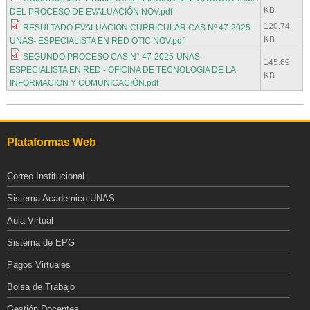
KB
DEL PROCESO DE EVALUACIÓN NOV.pdf
120.74
RESULTADO EVALUACION CURRICULAR CAS Nº 47-2025-
KB
UNAS- ESPECIALISTA EN RED OTIC NOV.pdf
SEGUNDO PROCESO CAS N° 47-2025-UNAS -
145.69
ESPECIALISTA EN RED - OFICINA DE TECNOLOGIA DE LA
KB
INFORMACION Y COMUNICACIÓN.pdf
Plataformas Web
Correo Institucional
Sistema Academico UNAS
Aula Virtual
Sistema de EPG
Pagos Virtuales
Bolsa de Trabajo
Gestión Docentes