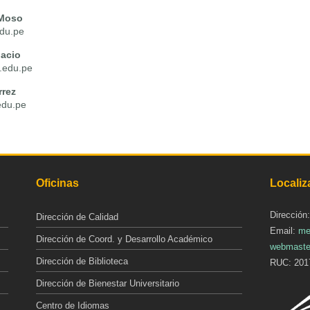
 Moso
du.pe
acio
.edu.pe
rrez
edu.pe
Oficinas
Localiz
Dirección
Dirección de Calidad
Email:
me
Dirección de Coord. y Desarrollo Académico
webmaste
Dirección de Biblioteca
RUC: 201
Dirección de Bienestar Universitario
Centro de Idiomas