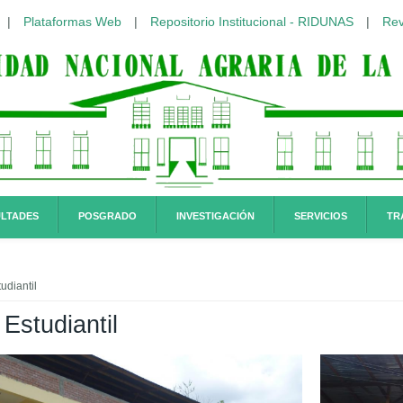
|
Plataformas Web
|
Repositorio Institucional - RIDUNAS
|
Rev
LTADES
POSGRADO
INVESTIGACIÓN
SERVICIOS
TR
quí
udiantil
Estudiantil