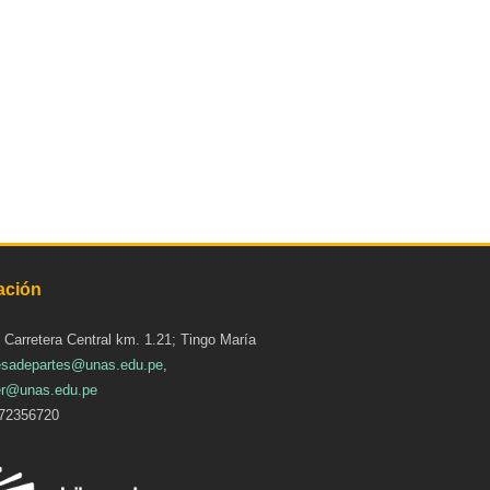
ación
: Carretera Central km. 1.21; Tingo María
sadepartes@unas.edu.pe
,
r@unas.edu.pe
72356720