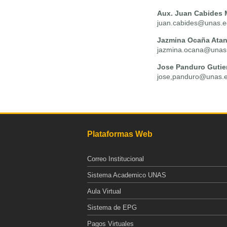
Aux. Juan Cabides
juan.cabides@unas.e
Jazmina Ocaña Atan
jazmina.ocana@unas
Jose Panduro Gutie
jose,panduro@unas.
Plataformas Web
Correo Institucional
Sistema Academico UNAS
Aula Virtual
Sistema de EPG
Pagos Virtuales