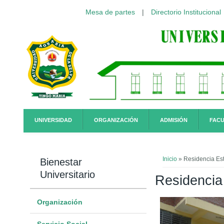
Mesa de partes
|
Directorio Institucional
Pasar al contenido principal
UNIVERSIDAD
ORGANIZACIÓN
ADMISIÓN
FACU
Usted está a
Inicio
» Residencia Est
Bienestar
Universitario
Residencia 
Organización
Servicio Social