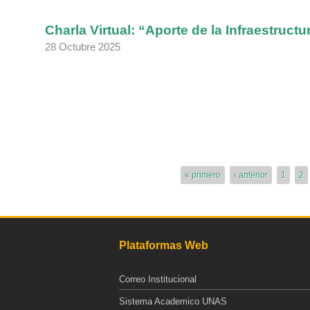
Charla Virtual: “Aporte de la Infraestructu
28 Octubre 2025
Páginas
« primero
‹ anterior
1
2
Plataformas Web
Correo Institucional
Sistema Academico UNAS