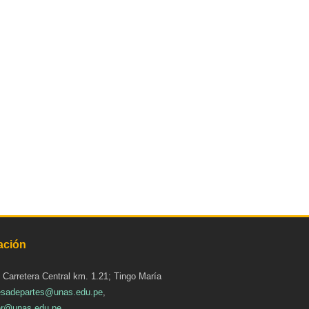
ación
: Carretera Central km. 1.21; Tingo María
sadepartes@unas.edu.pe
,
r@unas.edu.pe