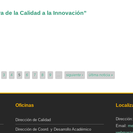
ra de la Calidad a la Innovación”
3
4
5
6
7
8
9
…
siguiente ›
última noticia »
Oficinas
Localiz
Dirección
Dirección de Calidad
Email:
me
Dirección de Coord. y Desarrollo Académico
webmaste