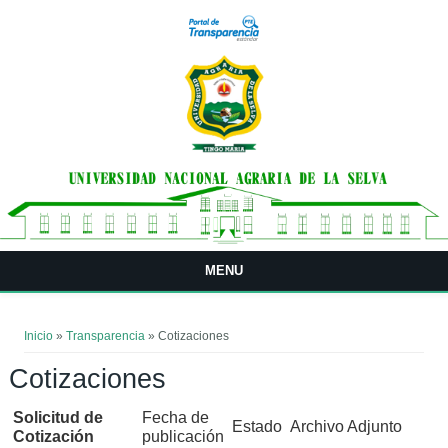
Pasar al contenido principal
MENU
Usted está aquí
Inicio
»
Transparencia
» Cotizaciones
Cotizaciones
Solicitud de
Fecha de
Estado
Archivo Adjunto
Cotización
publicación