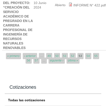
DEL PROYECTO:
10 Junio
Abierto
INFORME N° 422.pdf
“CREACIÓN DEL
2024
SERVICIO
ACADÉMICO DE
PREGRADO EN LA
CARRERA
PROFESIONAL DE
INGENIERÍA DE
RECURSOS
NATURALES
RENOVABLES
Páginas
« primero
‹ anterior
…
49
50
51
52
53
54
55
56
57
…
siguiente ›
última »
Cotizaciones
Todas las cotizaciones