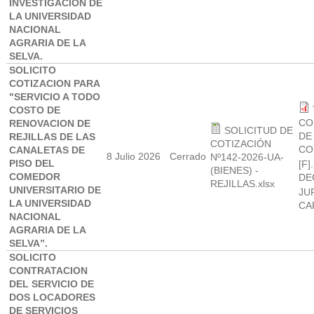
INVESTIGACION DE
LA UNIVERSIDAD
NACIONAL
AGRARIA DE LA
SELVA.
SOLICITO
COTIZACION PARA
"SERVICIO A TODO
COSTO DE
CO
RENOVACION DE
SOLICITUD DE
DE
REJILLAS DE LAS
COTIZACIÓN
CO
CANALETAS DE
8 Julio 2026
Cerrado
Nº142-2026-UA-
PISO DEL
[F]
(BIENES) -
COMEDOR
DE
REJILLAS.xlsx
UNIVERSITARIO DE
JU
LA UNIVERSIDAD
CA
NACIONAL
AGRARIA DE LA
SELVA”.
SOLICITO
CONTRATACION
DEL SERVICIO DE
DOS LOCADORES
DE SERVICIOS