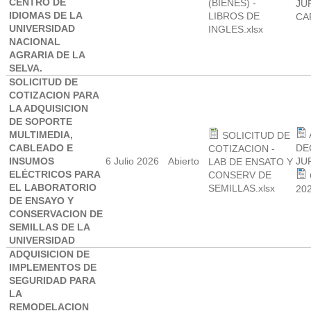
CENTRO DE
(BIENES) -
JU
IDIOMAS DE LA
LIBROS DE
CA
UNIVERSIDAD
INGLES.xlsx
NACIONAL
AGRARIA DE LA
SELVA.
SOLICITUD DE
COTIZACION PARA
LA ADQUISICION
DE SOPORTE
MULTIMEDIA,
SOLICITUD DE
CABLEADO E
DE
COTIZACION -
INSUMOS
6 Julio 2026
Abierto
JU
LAB DE ENSATO Y
ELÉCTRICOS PARA
CONSERV DE
EL LABORATORIO
SEMILLAS.xlsx
20
DE ENSAYO Y
CONSERVACION DE
SEMILLAS DE LA
UNIVERSIDAD
ADQUISICION DE
IMPLEMENTOS DE
SEGURIDAD PARA
LA
REMODELACION