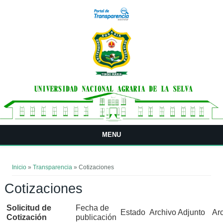
Pasar al contenido principal
MENU
Usted está aquí
Inicio
»
Transparencia
» Cotizaciones
Cotizaciones
Solicitud de
Fecha de
Estado
Archivo Adjunto
Ar
Cotización
publicación