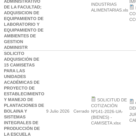
ADMINISTRATIVO
IM
INDUSTRIAS
DE LA FACULTAD;
ALIMENTARIAS.xls
ADQUISICION DE
CO
EQUIPAMIENTO DE
CC
LABORATORIO Y
EQUIPAMIENTO DE
AMBIENTES DE
GESTION
ADMINISTR
SOLICITO
ADQUISICIÓN DE
15 CAMISETAS
PARA LAS
UNIDADES
ACADÉMICAS DE
PROYECTO DE
ESTABLECIMIENTO
Y MANEJO DE
SOLICITUD DE
PLANTACIONES DE
COTIZACIÓN
DE
BOLAINA Y
9 Julio 2026
Cerrado
Nº141-2026-UA-
JU
SISTEMAS
(BIENES) -
CA
INTEGRALES DE
CAMISETA.xlsx
PRODUCCIÓN DE
LA ESCUELA