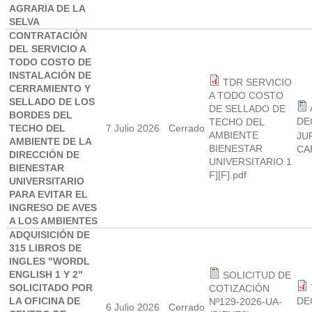
AGRARIA DE LA
SELVA
CONTRATACIÓN
DEL SERVICIO A
TODO COSTO DE
INSTALACIÓN DE
TDR SERVICIO
CERRAMIENTO Y
A TODO COSTO
SELLADO DE LOS
DE SELLADO DE
BORDES DEL
DE
TECHO DEL
TECHO DEL
7 Julio 2026
Cerrado
AMBIENTE
JU
AMBIENTE DE LA
BIENESTAR
CA
DIRECCIÓN DE
UNIVERSITARIO 1
BIENESTAR
F][F].pdf
UNIVERSITARIO
PARA EVITAR EL
INGRESO DE AVES
A LOS AMBIENTES
ADQUISICIÓN DE
315 LIBROS DE
INGLES "WORDL
ENGLISH 1 Y 2"
SOLICITUD DE
SOLICITADO POR
COTIZACIÓN
LA OFICINA DE
DE
Nº129-2026-UA-
6 Julio 2026
Cerrado