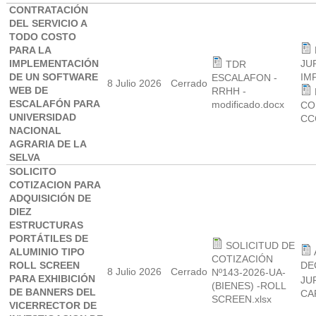
CONTRATACIÓN
DEL SERVICIO A
TODO COSTO
PARA LA
IMPLEMENTACIÓN
JU
TDR
DE UN SOFTWARE
IM
ESCALAFON -
8 Julio 2026
Cerrado
WEB DE
RRHH -
ESCALAFÓN PARA
modificado.docx
CO
UNIVERSIDAD
CC
NACIONAL
AGRARIA DE LA
SELVA
SOLICITO
COTIZACION PARA
ADQUISICIÓN DE
DIEZ
ESTRUCTURAS
PORTÁTILES DE
SOLICITUD DE
ALUMINIO TIPO
COTIZACIÓN
ROLL SCREEN
DE
8 Julio 2026
Cerrado
Nº143-2026-UA-
PARA EXHIBICIÓN
JU
(BIENES) -ROLL
DE BANNERS DEL
CA
SCREEN.xlsx
VICERRECTOR DE