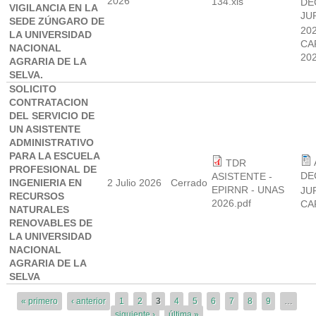
2026
134.xls
DE
VIGILANCIA EN LA
JU
SEDE ZÚNGARO DE
20
LA UNIVERSIDAD
CA
NACIONAL
20
AGRARIA DE LA
SELVA.
SOLICITO
CONTRATACION
DEL SERVICIO DE
UN ASISTENTE
ADMINISTRATIVO
PARA LA ESCUELA
TDR
PROFESIONAL DE
DE
ASISTENTE -
INGENIERIA EN
2 Julio 2026
Cerrado
EPIRNR - UNAS
JU
RECURSOS
2026.pdf
CA
NATURALES
RENOVABLES DE
LA UNIVERSIDAD
NACIONAL
AGRARIA DE LA
SELVA
Páginas
« primero
‹ anterior
1
2
3
4
5
6
7
8
9
…
siguiente ›
última »