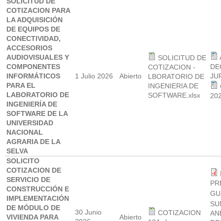
SOLICITUD DE
COTIZACION PARA
LA ADQUISICIÓN
DE EQUIPOS DE
CONECTIVIDAD,
ACCESORIOS
AUDIOVISUALES Y
SOLICITUD DE
COMPONENTES
DE
COTIZACION -
INFORMÁTICOS
1 Julio 2026
Abierto
JU
LBORATORIO DE
PARA EL
INGENIERIA DE
LABORATORIO DE
SOFTWARE.xlsx
20
INGENIERÍA DE
SOFTWARE DE LA
UNIVERSIDAD
NACIONAL
AGRARIA DE LA
SELVA
SOLICITO
COTIZACION DE
SERVICIO DE
PR
CONSTRUCCIÓN E
GU
IMPLEMENTACIÓN
SU
DE MÓDULO DE
30 Junio
COTIZACION
AN
VIVIENDA PARA
Abierto