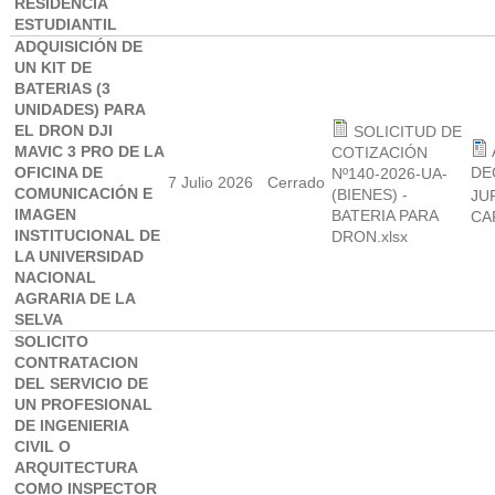
RESIDENCIA
ESTUDIANTIL
ADQUISICIÓN DE
UN KIT DE
BATERIAS (3
UNIDADES) PARA
EL DRON DJI
SOLICITUD DE
MAVIC 3 PRO DE LA
COTIZACIÓN
OFICINA DE
DE
Nº140-2026-UA-
7 Julio 2026
Cerrado
COMUNICACIÓN E
(BIENES) -
JU
IMAGEN
BATERIA PARA
CA
INSTITUCIONAL DE
DRON.xlsx
LA UNIVERSIDAD
NACIONAL
AGRARIA DE LA
SELVA
SOLICITO
CONTRATACION
DEL SERVICIO DE
UN PROFESIONAL
DE INGENIERIA
CIVIL O
ARQUITECTURA
COMO INSPECTOR