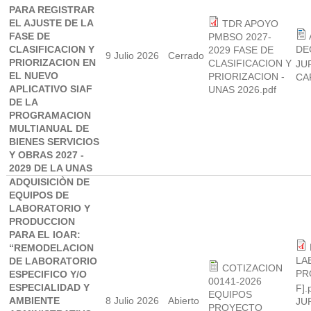
PARA REGISTRAR
EL AJUSTE DE LA
TDR APOYO
FASE DE
PMBSO 2027-
CLASIFICACION Y
DE
2029 FASE DE
9 Julio 2026
Cerrado
PRIORIZACION EN
CLASIFICACION Y
JU
EL NUEVO
PRIORIZACION -
CA
APLICATIVO SIAF
UNAS 2026.pdf
DE LA
PROGRAMACION
MULTIANUAL DE
BIENES SERVICIOS
Y OBRAS 2027 -
2029 DE LA UNAS
ADQUISICIÒN DE
EQUIPOS DE
LABORATORIO Y
PRODUCCION
PARA EL IOAR:
“REMODELACION
LA
DE LABORATORIO
COTIZACION
PR
ESPECIFICO Y/O
00141-2026
ESPECIALIDAD Y
F].
EQUIPOS
AMBIENTE
8 Julio 2026
Abierto
JU
PROYECTO