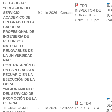
DE LA OBRA:
TDR
"CREACION DEL
DE
INSPECTOR DE
SERVICIO
9 Julio 2026
Cerrado
OBRA - UEI -
JU
ACADEMICO DE
UNAS 2026.pdf
CA
PREGRADO EN LA
CARRERA
PROFESIONAL DE
INGENIERIA DE
RECURSOS
NATURALES
RENOVABLES DE
LA UNIVERSIDAD
NACI
CONTRATACIÓN DE
UN ESPECIALISTA
PECUARIO EN LA
EJECUCIÓN DE LA
OBRA:
“MEJORAMIENTO
DEL SERVICIO DE
PROMOCIÓN DE LA
CIENCIA,
1. TDR
DE
TECNOLOGÍA E
7 Julio 2026
Cerrado
ESPECIALISTA
JU