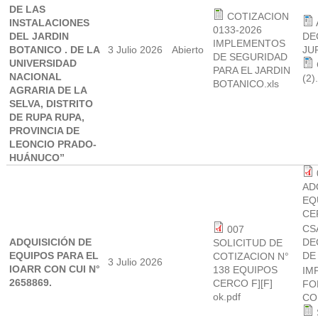
DE LAS
COTIZACION
INSTALACIONES
0133-2026
DEL JARDIN
DE
IMPLEMENTOS
BOTANICO . DE LA
3 Julio 2026
Abierto
JU
DE SEGURIDAD
UNIVERSIDAD
PARA EL JARDIN
NACIONAL
(2)
BOTANICO.xls
AGRARIA DE LA
SELVA, DISTRITO
DE RUPA RUPA,
PROVINCIA DE
LEONCIO PRADO-
HUÁNUCO”
AD
EQ
CE
CS
007
ADQUISICIÓN DE
DE
SOLICITUD DE
EQUIPOS PARA EL
DE
COTIZACION N°
3 Julio 2026
IOARR CON CUI N°
138 EQUIPOS
IM
2658869.
CERCO F][F]
FO
ok.pdf
CO