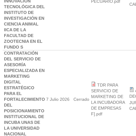
INNOVACIÓN
PECUARIO.pdf
CA
TECNOLÓGICA DEL
INSTITUTO DE
INVESTIGACIÓN EN
CIENCIA ANIMAL
IICA DE LA
FACULTAD DE
ZOOTECNIA EN EL
FUNDO S
CONTRATACIÓN
DEL SERVICIO DE
ASESORÍA
ESPECIALIZADA EN
MARKETING
DIGITAL
TDR PARA
ESTRATÉGICO
SERVICIO DE
PARA EL
DE
MARKETING DE
FORTALECIMIENTO
7 Julio 2026
Cerrado
LA INCUBADORA
JU
DEL
DE EMPRESAS
CA
POSICIONAMIENTO
F].pdf
INSTITUCIONAL DE
INCUBA UNAS DE
LA UNIVERSIDAD
NACIONAL