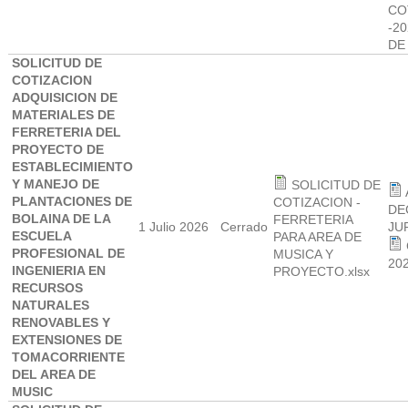
CO
-2
DE
SOLICITUD DE
COTIZACION
ADQUISICION DE
MATERIALES DE
FERRETERIA DEL
PROYECTO DE
ESTABLECIMIENTO
Y MANEJO DE
SOLICITUD DE
PLANTACIONES DE
COTIZACION -
DE
BOLAINA DE LA
FERRETERIA
1 Julio 2026
Cerrado
JU
ESCUELA
PARA AREA DE
PROFESIONAL DE
MUSICA Y
20
INGENIERIA EN
PROYECTO.xlsx
RECURSOS
NATURALES
RENOVABLES Y
EXTENSIONES DE
TOMACORRIENTE
DEL AREA DE
MUSIC