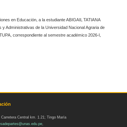
aciones en Educación, a la estudiante ABIGAIL TATIANA
 Administrativas de la Universidad Nacional Agraria de
 – TUPA, correspondiente al semestre académico 2026-I,
ación
: Carretera Central km. 1.21; Tingo María
sadepartes@unas.edu.pe
,