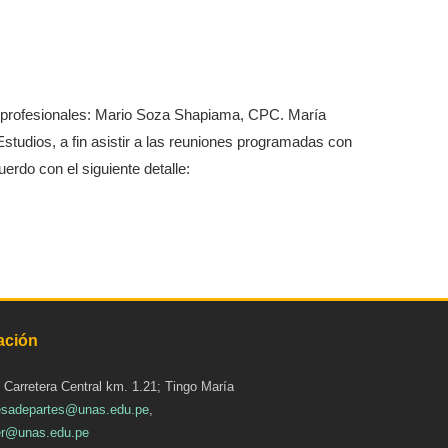
es profesionales: Mario Soza Shapiama, CPC. María
tudios, a fin asistir a las reuniones programadas con
rdo con el siguiente detalle:
ación
: Carretera Central km. 1.21; Tingo María
sadepartes@unas.edu.pe
,
r@unas.edu.pe