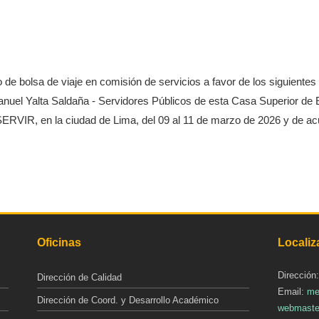
o de bolsa de viaje en comisión de servicios a favor de los siguient
nuel Yalta Saldaña - Servidores Públicos de esta Casa Superior de Es
VIR, en la ciudad de Lima, del 09 al 11 de marzo de 2026 y de acue
Oficinas
Localiz
Dirección
Dirección de Calidad
Email:
me
Dirección de Coord. y Desarrollo Académico
webmaste