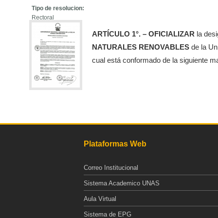
Tipo de resolucion:
Rectoral
ARTÍCULO 1°. – OFICIALIZAR
la des
NATURALES RENOVABLES
de la Uni
cual está conformado de la siguiente m
Plataformas Web
Correo Institucional
Sistema Academico UNAS
Aula Virtual
Sistema de EPG