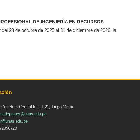
ROFESIONAL DE INGENIERÍA EN RECURSOS
ir del 28 de octubre de 2025 al 31 de diciembre de 2026, la
ación
: Carretera Central km. 1.21; Tingo María
sadepartes@unas.edu.pe
,
r@unas.edu.pe
72356720