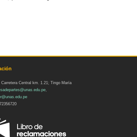
ación
: Carretera Central km. 1.21; Tingo María
sadepartes@unas.edu.pe
,
r@unas.edu.pe
72356720