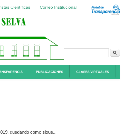
istas Científicas
|
Correo Institucional
Formulario de
Buscar
búsqueda
ANSPARENCIA
PUBLICACIONES
CLASES VIRTUALES
 2019, quedando como sigue...