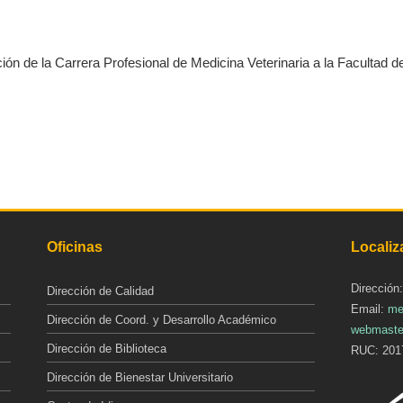
ión de la Carrera Profesional de Medicina Veterinaria a la Facultad d
Oficinas
Localiz
Dirección
Dirección de Calidad
Email:
me
Dirección de Coord. y Desarrollo Académico
webmaste
Dirección de Biblioteca
RUC: 201
Dirección de Bienestar Universitario