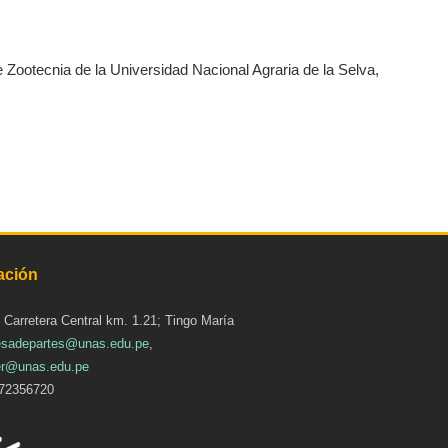
e Zootecnia de la Universidad Nacional Agraria de la Selva,
ación
: Carretera Central km. 1.21; Tingo María
sadepartes@unas.edu.pe
,
r@unas.edu.pe
72356720