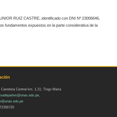
 JUNIOR RUIZ CASTRE, identificado con DNI Nº 23006646,
os fundamentos expuestos en la parte considerativa de la
ación
: Carretera Central km. 1.21; Tingo María
sadepartes@unas.edu.pe
,
r@unas.edu.pe
72356720