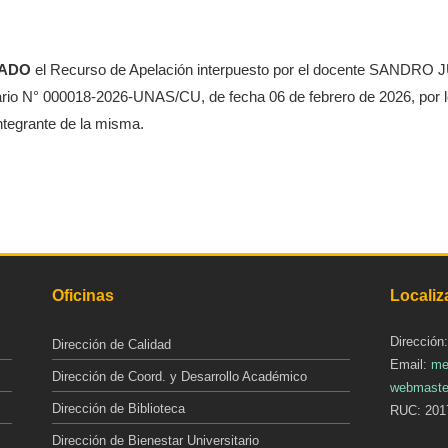
DADO
el Recurso de Apelación interpuesto por el docente SANDRO
ario N° 000018-2026-UNAS/CU, de fecha 06 de febrero de 2026, por l
ntegrante de la misma.
Oficinas
Localiz
Dirección
Dirección de Calidad
Email:
me
Dirección de Coord. y Desarrollo Académico
webmaste
Dirección de Biblioteca
RUC: 201
Dirección de Bienestar Universitario