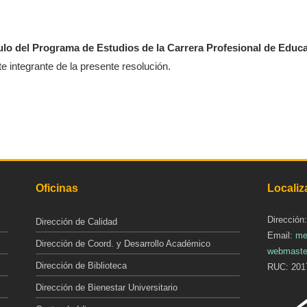
ulo del Programa de Estudios de la Carrera Profesional de Educ
 integrante de la presente resolución.
Oficinas
Localiz
Dirección
Dirección de Calidad
Email:
me
Dirección de Coord. y Desarrollo Académico
webmaste
Dirección de Biblioteca
RUC: 201
Dirección de Bienestar Universitario