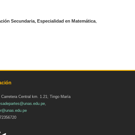
ación Secundaria, Especialidad en Matemática
,
ación
: Carretera Central km. 1.21; Tingo María
sadepartes@unas.edu.pe
,
r@unas.edu.pe
72356720