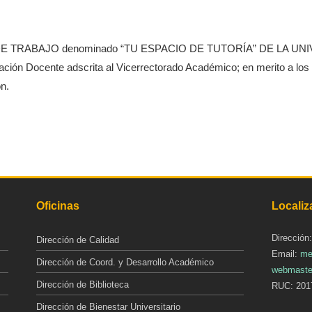
DE TRABAJO denominado “TU ESPACIO DE TUTORÍA” DE LA UN
tación Docente adscrita al Vicerrectorado Académico; en merito a l
ón.
Oficinas
Localiz
Dirección
Dirección de Calidad
Email:
me
Dirección de Coord. y Desarrollo Académico
webmaste
Dirección de Biblioteca
RUC: 201
Dirección de Bienestar Universitario