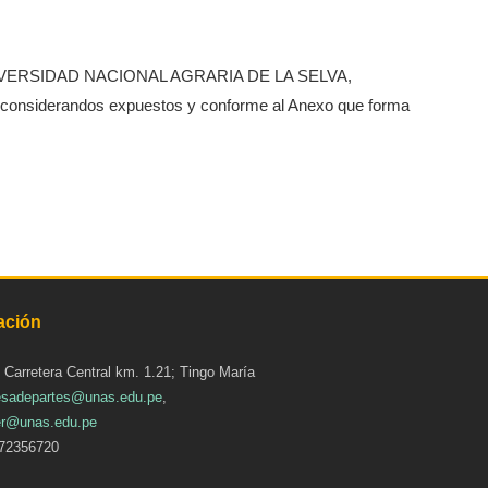
IVERSIDAD NACIONAL AGRARIA DE LA SELVA,
os considerandos expuestos y conforme al Anexo que forma
ación
: Carretera Central km. 1.21; Tingo María
sadepartes@unas.edu.pe
,
r@unas.edu.pe
72356720