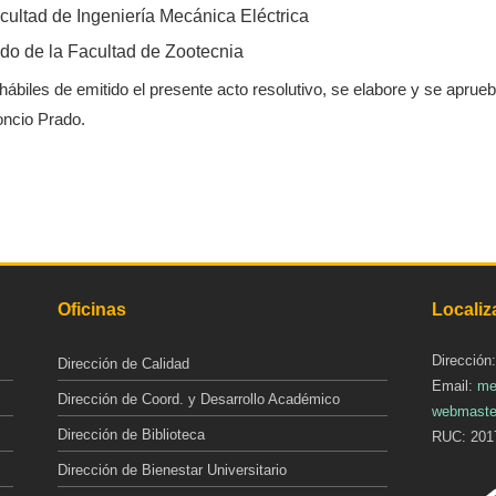
cultad de Ingeniería Mecánica Eléctrica
do de la Facultad de Zootecnia
es de emitido el presente acto resolutivo, se elabore y se apruebe e
oncio Prado.
Oficinas
Localiz
Dirección
Dirección de Calidad
Email:
me
Dirección de Coord. y Desarrollo Académico
webmaste
Dirección de Biblioteca
RUC: 201
Dirección de Bienestar Universitario