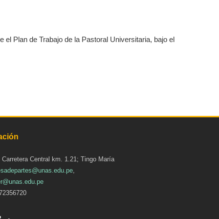
l Plan de Trabajo de la Pastoral Universitaria, bajo el
ación
: Carretera Central km. 1.21; Tingo María
sadepartes@unas.edu.pe
,
r@unas.edu.pe
72356720