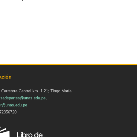
ación
: Carretera Central km. 1.21; Tingo María
sadepartes@unas.edu.pe
,
r@unas.edu.pe
72356720