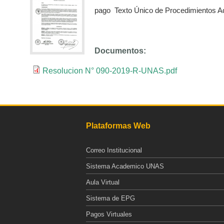
pago Texto Único de Procedimientos Ad
Documentos:
Resolucion N° 090-2019-R-UNAS.pdf
Plataformas Web
Correo Institucional
Sistema Academico UNAS
Aula Virtual
Sistema de EPG
Pagos Virtuales