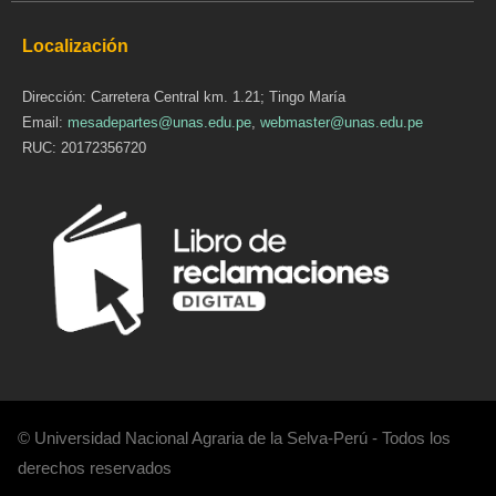
Localización
Dirección: Carretera Central km. 1.21; Tingo María
Email:
mesadepartes@unas.edu.pe
,
webmaster@unas.edu.pe
RUC: 20172356720
© Universidad Nacional Agraria de la Selva-Perú - Todos los
derechos reservados