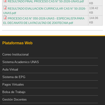
RESULTADO FINAL PROCESO CAS N° 50-2026-UNAS.pdf
KB
138.42
RESULTADO EVALUACION CURRICULAR CAS N° 50-2026-
KB
UNAS.pdf
144.06
PROCESO CAS N° 050-2026-UNAS - ESPECIALISTA PARA
KB
EL DECANATO DE LA FACULTAD DE ZOOTECNIA.pdf
Plataformas Web
Correo Institucional
Sistema Academico UNAS
Aula Virtual
Sistema de EPG
Pagos Virtuales
Bolsa de Trabajo
Gestión Docentes