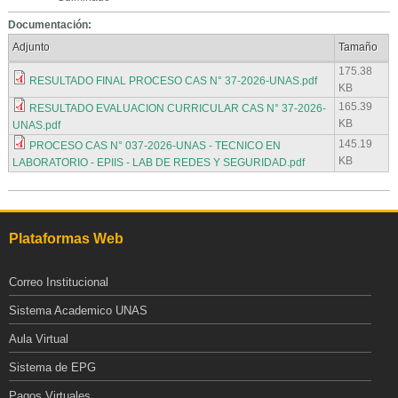
Documentación:
Adjunto
Tamaño
175.38
RESULTADO FINAL PROCESO CAS N° 37-2026-UNAS.pdf
KB
165.39
RESULTADO EVALUACION CURRICULAR CAS N° 37-2026-
KB
UNAS.pdf
145.19
PROCESO CAS N° 037-2026-UNAS - TECNICO EN
KB
LABORATORIO - EPIIS - LAB DE REDES Y SEGURIDAD.pdf
Plataformas Web
Correo Institucional
Sistema Academico UNAS
Aula Virtual
Sistema de EPG
Pagos Virtuales