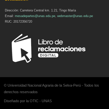
Dirección: Carretera Central km. 1.21; Tingo María
Email:
mesadepartes@unas.edu.pe
,
webmaster@unas.edu.pe
RUC: 20172356720
© Universidad Nacional Agraria de la Selva-Perú - Todos los
derechos reservados
Diseñado por la OTIC - UNAS