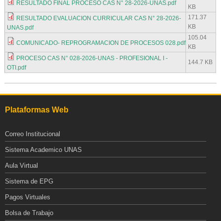
RESULTADO FINAL PROCESO CAS N° 28-2026-UNAS.pdf
KB
171.37
RESULTADO EVALUACION CURRICULAR CAS N° 28-2026-
KB
UNAS.pdf
105.04
COMUNICADO- REPROGRAMACION DE PROCESOS 028.pdf
KB
PROCESO CAS N° 028-2026-UNAS - PROFESIONAL I -
144.7 KB
OTI.pdf
Plataformas Web
Correo Institucional
Sistema Academico UNAS
Aula Virtual
Sistema de EPG
Pagos Virtuales
Bolsa de Trabajo