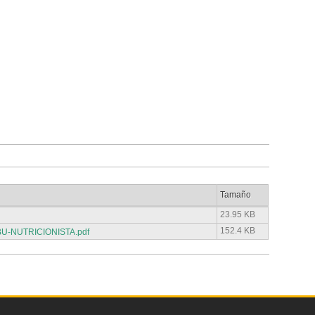
Tamaño
23.95 KB
152.4 KB
U-NUTRICIONISTA.pdf