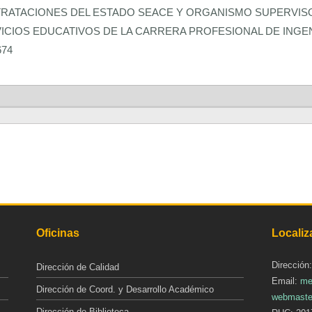
NTRATACIONES DEL ESTADO SEACE Y ORGANISMO SUPERVI
VICIOS EDUCATIVOS DE LA CARRERA PROFESIONAL DE INGE
674
Oficinas
Localiz
Dirección
Dirección de Calidad
Email:
me
Dirección de Coord. y Desarrollo Académico
webmaste
Dirección de Biblioteca