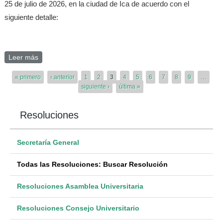
25 de julio de 2026, en la ciudad de Ica de acuerdo con el
siguiente detalle:
Leer más
sobre RESOLUCION RECTORAL N°000430-2026-
UNAS/RC
Páginas
« primero
‹ anterior
1
2
3
4
5
6
7
8
9
…
siguiente ›
última »
Resoluciones
Secretaría General
Todas las Resoluciones: Buscar Resolución
Resoluciones Asamblea Universitaria
Resoluciones Consejo Universitario