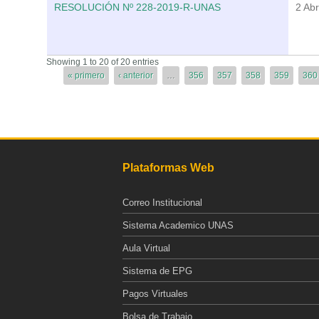
RESOLUCIÓN Nº 228-2019-R-UNAS
2 Abr
Páginas
Showing 1 to 20 of 20 entries
« primero
‹ anterior
…
356
357
358
359
360
Plataformas Web
Correo Institucional
Sistema Academico UNAS
Aula Virtual
Sistema de EPG
Pagos Virtuales
Bolsa de Trabajo