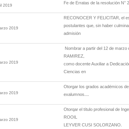
Fe de Erratas de la resolución N°
il 2019
RECONOCER Y FELICITAR, el esfue
postulantes que, sin haber culmin
arzo 2019
admisión
Nombrar a partir del 12 de marz
RAMIREZ,
arzo 2019
como docente Auxiliar a Dedicació
Ciencias en
Otorgar los grados académicos de B
arzo 2019
exalumnos....
Otorqar el título profesional de In
ROOIL
arzo 2019
LEYVER CUSI SOLORZANO.