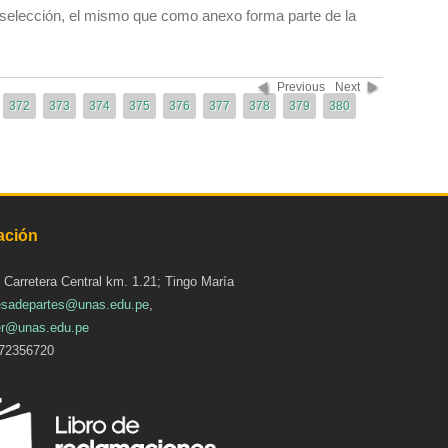
selección, el mismo que como anexo forma parte de la
Previous
Next
372
373
374
375
376
377
378
379
380
ación
: Carretera Central km. 1.21; Tingo María
sadepartes@unas.edu.pe
,
r@unas.edu.pe
72356720