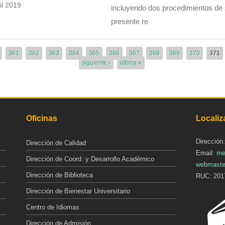
il 2019
incluyendo dos procedimientos de 
presente re
361
362
363
364
365
366
367
368
369
370
371
siguiente ›
última »
Oficinas
Localiz
Dirección
Dirección de Calidad
Email:
me
Dirección de Coord. y Desarrollo Académico
webmaste
Dirección de Biblioteca
RUC: 201
Dirección de Bienestar Universitario
Centro de Idiomas
Dirección de Admisión