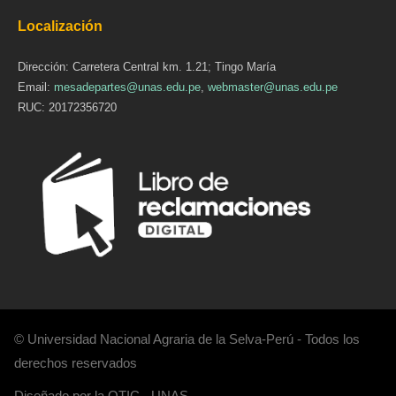
Localización
Dirección: Carretera Central km. 1.21; Tingo María
Email:
mesadepartes@unas.edu.pe
,
webmaster@unas.edu.pe
RUC: 20172356720
© Universidad Nacional Agraria de la Selva-Perú - Todos los
derechos reservados
Diseñado por la OTIC - UNAS