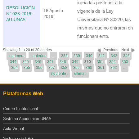
iniciadas posterior a la
RESOLUCIÓN
16 Agosto
vigencia de la Ley
N° 026-2019-
2019
Universitaria Nº 30220, las
AU-UNAS
mismas que no entraron en
funcionamiento.
Páginas
Showing 1 to 20 of 20 entries
Previous
Next
« primero
‹ anterior
…
338
339
340
341
342
343
344
345
346
347
348
349
350
351
352
353
354
355
356
357
358
359
360
361
362
…
siguiente ›
última »
Plataformas Web
Correo Institucional
Sistema Academico UNAS
Aula Virtual
Sistema de EPG